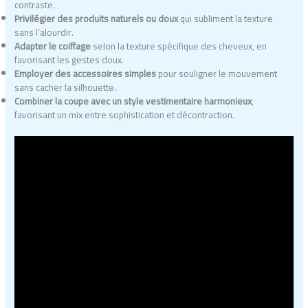
contraste.
Privilégier des produits naturels ou doux
qui subliment la texture
sans l’alourdir.
Adapter le coiffage
selon la texture spécifique des cheveux, en
favorisant les gestes doux.
Employer des accessoires simples
pour souligner le mouvement
sans cacher la silhouette.
Combiner la coupe avec un style vestimentaire harmonieux
,
favorisant un mix entre sophistication et décontraction.