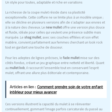
Un style pour toutes, adaptable et riche en variations
La richesse de la coupe mulet réside dans sa plasticité
exceptionnelle. Cette coiffure ne se limite plus à un modèle unique ;
elle se décline en plusieurs versions afin de s’adapter aux envies et
à la nature des cheveux. Le
new mullet
offre une version plus douce
et fluide, idéale pour celles qui veulent une présence subtile mais
marquée. Le
shag mullet
, avec ses couches effilées et son effet
matière, convient parfaitement aux femmes cherchant un look rock
tout en gardant une touche de douceur.
Pour les adeptes de lignes précises, le
fade mullet
mise sur des
côtés fondus, créant un jeu graphique entre netteté et liberté. Quant
au
mullet bob
, il raccourcit l’ensemble tout en conservant l’esprit
mulet, offrant une allure plus éditoriale et contemporaine.
Articles en lien :
Comment prendre soin de votre enfant
intérieur pour mieux avancer
Ces versions illustrent la capacité du mulet à se réinventer
continuellement, gommant l’image parfois caricaturale du passé au