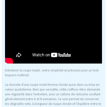
Entretenir la coupe mulet : entre simplicité et précision pour un look
toujours maîtrisé
La réussite d’une coupe mulet femme réside aussi dans sa mise en
valeur quotidienne. Bien que versatile, cette coiffure rétro demande
une régularité dans l’entretien, avec un rythme de retouche oscillant
généralement entre 6 et 8 semaines. Ce soin permet de conserver
les dégradés nets, la longueur de nuque dosée et l’équilibre entre le