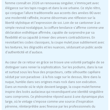
femme connaît en 2026 un renouveau singulier, s’immisçant avec
élégance sur les tapis rouges et dans la vie urbaine. Ce style rétro,
qui conjugue l’allure traditionnelle aux accents des années 80 avec
une modernité raffinée, incarne désormais une réflexion sur la
liberté stylistique et l’expression de soi. Loin de se cantonner à un
simple revival nostalgique, la coiffure tendance s’affirme comme une
déclaration esthétique affirmée, capable de surprendre par sa
flexibilité et sa capacité à mixer des univers contradictoires. En
revisitant les codes classiques, la coupe mulet joue subtilement avec
les textures, les dégradés et les nuances, séduisant un public avide
d’authenticité et d’audace.
Au cœur de ce retour en grâce se trouve une volonté partagée de se
distinguer sans renier la sophistication. Sur les podiums, dans la rue
et surtout sous les feux des projecteurs, cette silhouette capillaire
séduit par son paradoxe : à la fois sage sur le dessus, libre dans la
nuque, humble dans ses origines mais rock dans son exécution.
Dans un monde où le style devient langage, la coupe mulet femme
inspire des looks audacieux qui revendiquent une identité singulière
sans compromis. Ce phénomène répond aussi à une dynamique plus
large, où le vintage s’impose comme une source d’inspiration
pérenne, réinterprétée avec finesse par les professionnels du