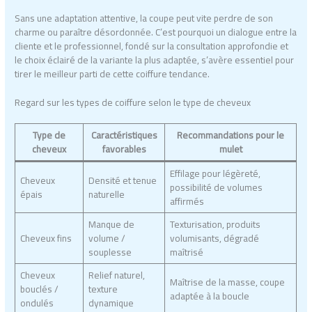
Sans une adaptation attentive, la coupe peut vite perdre de son
charme ou paraître désordonnée. C’est pourquoi un dialogue entre la
cliente et le professionnel, fondé sur la consultation approfondie et
le choix éclairé de la variante la plus adaptée, s’avère essentiel pour
tirer le meilleur parti de cette coiffure tendance.
Regard sur les types de coiffure selon le type de cheveux
Type de
Caractéristiques
Recommandations pour le
cheveux
favorables
mulet
Effilage pour légèreté,
Cheveux
Densité et tenue
possibilité de volumes
épais
naturelle
affirmés
Manque de
Texturisation, produits
Cheveux fins
volume /
volumisants, dégradé
souplesse
maîtrisé
Cheveux
Relief naturel,
Maîtrise de la masse, coupe
bouclés /
texture
adaptée à la boucle
ondulés
dynamique